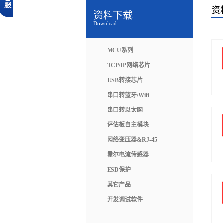
资
资料下载
Download
MCU系列
TCP/IP网络芯片
USB转接芯片
串口转蓝牙/Wifi
串口转以太网
评估板自主模块
网络变压器&RJ-45
霍尔电流传感器
ESD保护
其它产品
开发调试软件