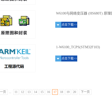
W6100与网络变压器 (HS680T) 
点击下载>>
1-W6100_TCPS(STM32F103)
点击下载>>
一页
...
11
12
13
14
15
16
17
18
19
20
下一页