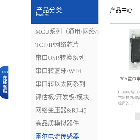
产品分类
产品中心
Products
MCU系列（通用/网络/蓝牙）
TCP/IP网络芯片
串口USB转换系列
串口转蓝牙/WiFi
30A霍尔电
串口转以太网系列
CC6902与
评估板/开发板/模块
它同样内部
噪声的...
网络变压器&RJ-45
线性霍尔电
高品质模拟器件
SOP8封装
5A/10A/20
霍尔电流传感器
款高性能全