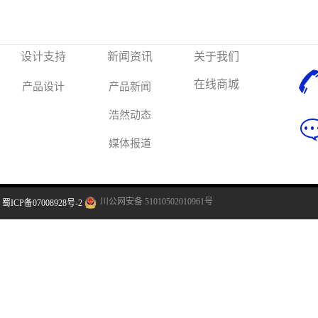
电子为客户
件原理图，P
KEIL环境
源代码。
设计支持
新闻资讯
关于我们
在线商城
产品设计
产品新闻
浩然动态
媒体报道
川公网安备 51010502010961号
蜀ICP备07008928号-2