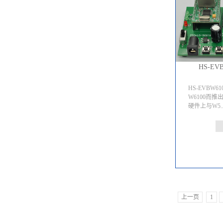
HS-EV
HS-EVBW6
W6100而推
硬件上与W5..
100S全部
不改变评估板
况下，可支持
SPI总线的
司应用最广泛的
使用STM32
接口与W61
换速率。同时
上一页
1
硬件电路的
测试，评估板
NM6100