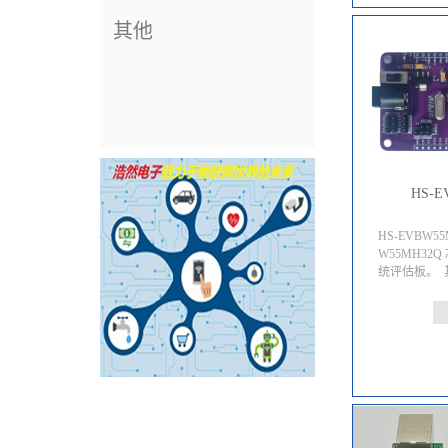
其他
HS-E
HS-EVBW5
W55MH32
统评估板。 其.
主控芯片W55
CORTEX-
216M、SR
达1024K字节
MCU。