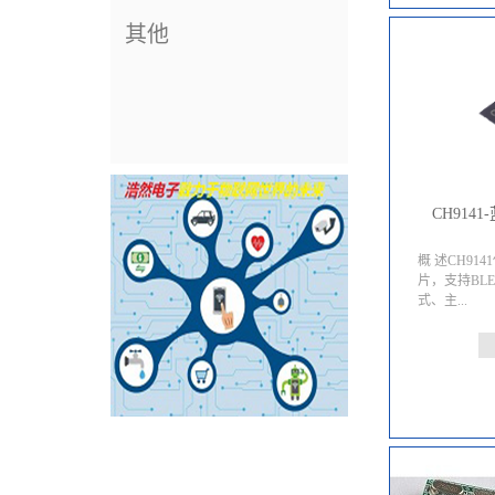
其他
CH914
概 述CH91
片，支持BL
式、主...
机模式和从机
置和在从机
置，并提供通用
ADC采集功
921600b
令轻松配置