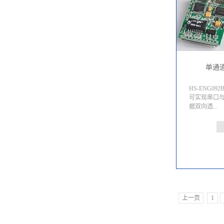
单通道
HS-ENG0
可实现串口
据双向透...
明传输。HS-
压器，用户使
45。HS-EN
45，但它提
安装。
上一页
1