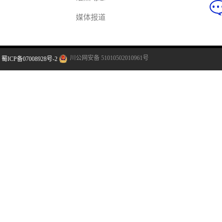
媒体报道
科技点亮希望
点击进入产品频道页面
川公网安备 51010502010961号
蜀ICP备07008928号-2