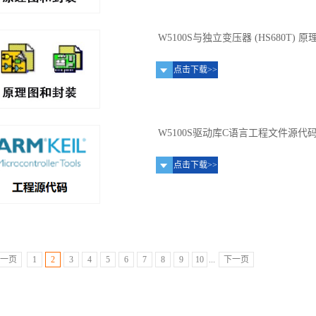
W5100S与独立变压器 (HS680T) 
点击下载>>
W5100S驱动库C语言工程文件源代
点击下载>>
一页
1
2
3
4
5
6
7
8
9
10
...
下一页