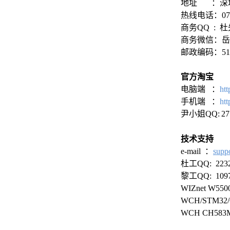
地址 ：深圳
科技点亮希望
热线电话：0755
点击进入产品频道页面
商务QQ : 杜先
商务微信：岳小姐 
邮政编码：518
官方淘宝
电脑端 ：
ht
手机端 ：
ht
尹小姐QQ:
27
技术支持
e-mail ：
supp
杜工QQ: 2232
黎工QQ: 1097
WIZnet W55
WCH/STM32
WCH CH58