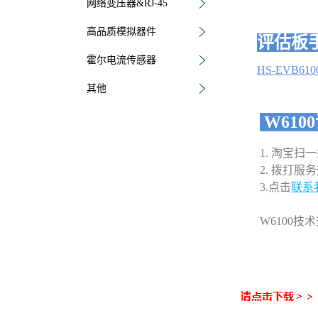
网络变压器&RJ-45
高品质模拟器件
评估板
霍尔电流传感器
HS-EVB6
其他
W61
1. 淘宝
2. 拨打服务热
3.点击
联系
W6100技术