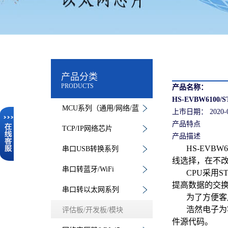
产品分类
PRODUCTS
产品名称：
HS-EVBW6100/S
MCU系列（通用/网络/蓝
上市日期：
2020-
产品特点
牙）
TCP/IP网络芯片
产品描述
HS-EVBW6
串口USB转换系列
线选择，在不改
串口转蓝牙/WiFi
CPU采用ST公
提高数据的交换
串口转以太网系列
为了方便客户测
浩然电子为客户
评估板/开发板/模块
件源代码。