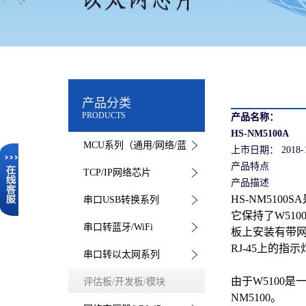
产品分类
PRODUCTS
产品名称：
HS-NM5100A
MCU系列（通用/网络/蓝
上市日期：
2018-
产品特点
牙）
TCP/IP网络芯片
产品描述
HS-NM51
串口USB转换系列
它保持了W51
串口转蓝牙/WiFi
板上安装有带网
RJ-45上的指
串口转以太网系列
由于W5100
评估板/开发板/模块
NM5100。