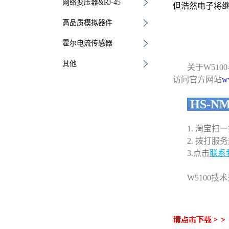
网络变压器&RJ-45
但浩然电子将继续
高品质模拟器件
霍尔电流传感器
其他
关于
W51
访问官方网站
w
HS-NM
1. 淘宝
2. 拨打服务热
3.点击
联系
W5100技