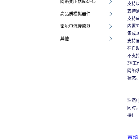
网络变压器&RJ-45
支持
支持通
高品质模拟器件
支持串
内置3
霍尔电流传感器
集成10
其他
支持自
在自动
不支持
3V工
网络
状态、
浩然
同时，
持！
直接