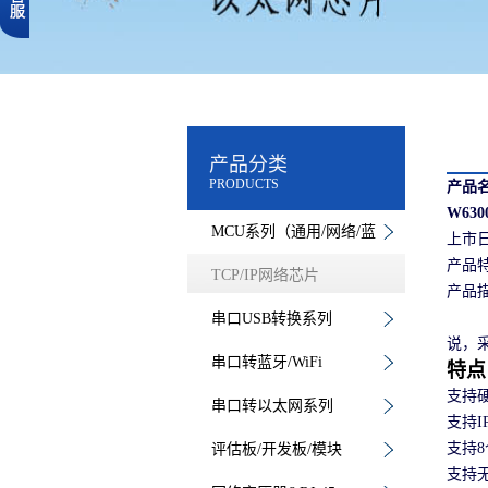
产品分类
PRODUCTS
产品
W63
MCU系列（通用/网络/蓝
上市
产品
牙）
TCP/IP网络芯片
产品
W6
串口USB转换系列
说，采
串口转蓝牙/WiFi
特点
支持硬
串口转以太网系列
支持IP
支持8
评估板/开发板/模块
支持无