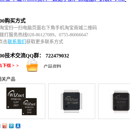
300购买方式
 淘宝扫一扫电脑页面右下角手机淘宝商城二维码
拨打服务热线028-86127089、0755-86066647
点击
联系我们
获取更多联系方式
00技术交流QQ群： 722479032
相关产品