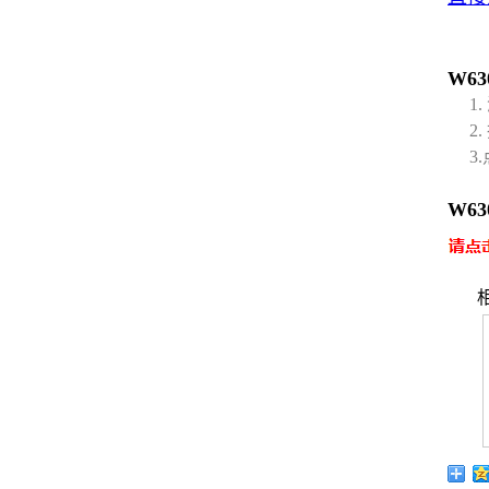
W6
1.
2. 
3.
W63