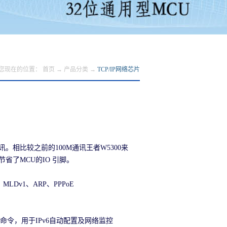
您现在的位置：
首页
→
产品分类
→
TCP/IP网络芯片
相比较之前的100M通讯王者W5300来
的节省了MCU的IO 引脚。
、MLDv1、ARP、PPPoE
RS）命令，用于IPv6自动配置及网络监控