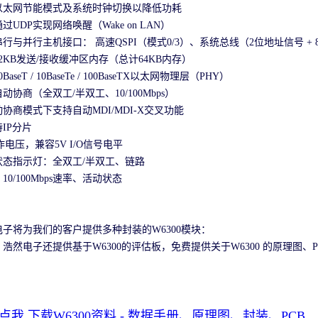
以太网节能模式及系统时钟切换以降低功耗
过UDP实现网络唤醒（Wake on LAN）
行与并行主机接口： 高速QSPI（模式0/3）、系统总线（2位地址信号 + 
2KB发送/接收缓冲区内存（总计64KB内存）
BaseT / 10BaseTe / 100BaseTX以太网物理层（PHY）
动协商（全双工/半双工、10/100Mbps）
协商模式下支持自动MDI/MDI-X交叉功能
IP分片
作电压，兼容5V I/O信号电平
状态指示灯：全双工/半双工、链路
10/100Mbps速率、活动状态
电子将为我们的客户提供多种封装的W6300模块：
浩然电子还提供基于W6300的评估板，免费提供关于W6300 的原理图
点我 下载W6300资料 - 数据手册、原理图、封装、PCB