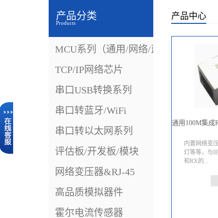
产品分类
产品中心
Products
MCU系列（通用/网络/蓝牙）
TCP/IP网络芯片
串口USB转换系列
串口转蓝牙/WiFi
串口转以太网系列
内置网络变
评估板/开发板/模块
灯等等，与IEE
和RX的...
网络变压器&RJ-45
变比为1：
高品质模拟器件
1. HS610
RJ45, 浩然
霍尔电流传感器
HS1360R (-