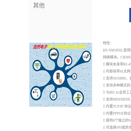
其他
特性：
HS-NM395Q 
网络模块。CH3
 模块本身带RJ
 内部自带以太网
 支持10/100
 支持多种模式
 与802.3x
 支持MDI/MD
 内置TCP/IP 
 内置PPPOE协
 提供8个独立的
 可选择SPI或