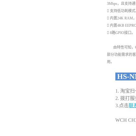
3Mbps，且支持
 支持低功耗模式
 内置24K R
 内置4KB EEP
 8路GPIO接口。
由特性可知，CH3
部分功能需求的客
用。
HS-N
1. 淘
2. 拨打服务
3.点击
联
WCH
CH