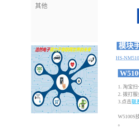
其他
模块
HS-NM5
W51
1. 淘
2. 拨打服务
3.点击
联
W5100S
。