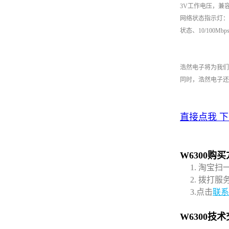
3V工作电压，兼容5
网络状态指示灯：
状态、10/100M
浩然电子将为我们
同时，浩然电子还
直接点我 下
W6300购
1. 淘宝扫
2. 拨打服务热线
3.点击
联系
W6300技术交