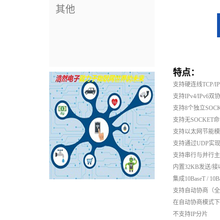
其他
特点
：
支持硬连线TCP/IP
支持IPv4/IPv6
支持8个独立SOC
支持无SOCKET命
支持以太网节能模
支持通过UDP实现网
支持串行与并行主机
内置32KB发送/
集成10BaseT / 1
支持自动协商（全双工
在自动协商模式下支
不支持IP分片