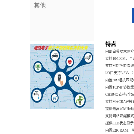
其他
特点
内部自带以太网介
支持10/100M，
支持MDI/MDI
I/O口支持3.3V
内置50Ω阻抗匹
内置TCP/IP协议
CH394Q支持8个S
支持MACRAW模式
提供最高40MHz
支持网络唤醒模式
提供LED状态显示（
内置32K RAM