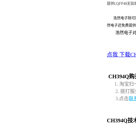
提供LQFP48无铅
浩然电子除可
然电子还免费提供
浩然电子对浩
点我 下载C
CH394Q
1. 淘
2. 拨打服务
3.点击
联
CH394Q技术