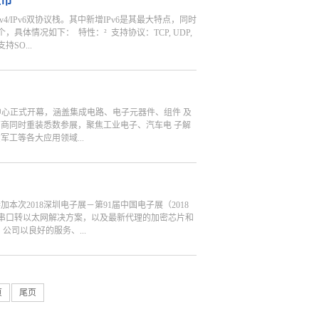
上市
子有限公司自09年起一直蝉联WIZnet最佳代理商荣誉，并在
的成绩，销量连续10年位居中国区第一名，并获得
Pv4/IPv6双协议栈。其中新增IPv6是其最大特点，同时
多项荣誉。 展望2019年，我们将一如既往专心、专
持8个，具体情况如下： 特性：² 支持协议：TCP, UDP,
标而努力奋斗！
 支持SO...
AD,NA,RS)指令用于IPv6自动配置和网络监控；² 支持8个物
100M以太网PHY，支持自动握手和Auto-MDIX；²
可承受5V耐压；² LQFP48和QFN44封装，与
览中心正式开幕，涵盖集成电路、电子元器件、组件 及
结构框图： 芯片对比： 综上，W6100是WIZnet推出的
商同时重装悉数参展，聚焦工业电子、汽车电 子解
PIN TO PIN）。 必须使用IPv6的场合，W6100
工等各大应用领域...
不够用，又不愿重新设计硬件的场合，W6100是最好的选
00S仍然是最佳选择）。 使用W5500的需要Au...
浩然电子作为WIZnet中国区最佳代理商，携带最新
500P、W5100S、串口转以太网解决方案，以及最新
师及爱好者的青睐，公司以良好的服务、专业的技术
本次2018深圳电子展－第91届中国电子展（2018
100S、串口转以太网解决方案，以及最新代理的加密芯片和
司以良好的服务、...
子展(CEF)是业内最为重要、规模最为庞大的专业
师、研发人员、采购工程师等都将CEF列为他们每年
页
尾页
重要的参考和推进作用。CEF的目标行业观众包括：
子、医疗电子、照明、安防监控、智能交通、机械工