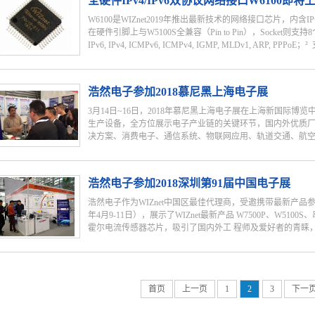
全硬件IPv4/IPv6双协议网络接口W6100即将
全兼容（Pin to Pin），Socket则支持8个。 成都浩然电
2018年在大环境不稳定国内去库存的形势下,继续取得了不俗
W6100是WIZnet2019年推出最新技术的网络接口芯片，内含I
WIZNET十年长期合作奖、2018年度最佳技术支持奖等
在硬件引脚上与W5100S全兼容（Pin to Pin），Socket则支
注、专业为客户提供更多更好服务，为完成2019年既定的目
IPv6, IPv4, ICMPv6, ICMPv4, IGMP, MLDv1, ARP, PPPoE；²
CKET-less指令：ARP，PING，ICMPv6(PING, ARP,D
浩然电子参加2018慕尼黑上海电子展
理SOCKET同时工作，32K存储器用于RX/TX缓存；² 集成10/
支持高速SPI接口和并行间接总线接口；² 3.3V工作电压，IO口
3月14日~16日，2018年慕尼黑上海电子展在上海新国际博
W5100S Pin-Pin全兼容；² 工业级温度范围； 引脚分布： 
生产设备，全方位展示电子产业链的关键环节，国内外优质厂
第一款同时支持IPv4/IPv6的全硬件以太网芯片，硬件与W5100S（
决方案、消费电子、通信系统、物联网应用、轨道交通、航空军
是最好的选择，毕竟硬件协议栈。 使用W5100S但socket
择（当然如果没有IPv6需求且socket的应用在4个以下的，W51
，搭建专业交流平台， 使得综合性与专业性得到完美结合。 
浩然电子参加2018深圳第91届中国电子展
产品参加本次上海慕尼黑电子展，展示了WIZnet最新产品 W7
代理的加密芯片和霍尔电流传感器芯片，吸引了国内外工 程
浩然电子作为WIZnet中国区最佳代理商，受邀携带最新产品参加
力量，赢得了广大客户的一致好评和信任。
年4月9-11日），展示了WIZnet最新产品 W7500P、W5
霍尔电流传感器芯片，吸引了国内外工 程师及爱好者的青睐，公
专业的技术力量，赢得了广大客户的一致好评和信任。 中国电
性展会，来自电子应用行业的各企业高层管理人员、技术工程
首页
上一页
1
2
3
下一
必须参观的展会之一。CEF在他们的研发和采购计划中发挥了
消费类电子、视听产业、家电、信息技术/通信技术、汽车电