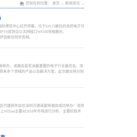
您现在的位置：
首页
→
新闻资讯
→
场
新国际博览中心拉开序幕。位于E4155展位的浩然电子可
PV6双协议以太网接口W6100亮相展台，
块和评估板也同步亮相。 ...
产品-WIzFi360首次亮相展会，深受广大客户喜爱。
、WIZnet芯片设计总监、WIZnet公司中国区最资深
疑解惑。 如果你想提前目睹新产品的风采，如果你想
na）将在上海举办，该展会是亚洲最重要的电子行业展览会。浩
精彩内容，欢迎来现场参观，我们等着你哟！上海新
带来多个领域的产品以及解决方案，此次展台将分别
.
00将首次亮相大型展会。此外W5100S、W5100、
以太网单片机与相应模块同步展出。 成都浩然电子有限公司
）、HS-ENG09xD（三端口）、HS-
et中国区代理商年会在深圳万德诺富特酒店成功举办！浩然
集体展出,为客户提供更方便、更稳定的网络使用方案。
Znet主要对2018年市场进行分析、主要的技术
芯片和国家金融级安全的加密芯片。 公司以帮助客户创
..
和各界朋友莅临交流。 展位号： E4155
增IPv6是其最大特点，同时在硬件引脚上与W5100S