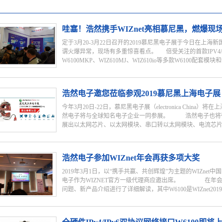
产品新闻
哇塞！浩然携手WIZnet亮相慕尼黑，燃爆现
定于3月20-3月22日召开的2019慕尼黑电子展于今日在上海
谓火爆异常，现场有多重惊喜看点。 倍受关注的首款IPV4/I
W6100MKP、WIZ610MJ、WIZ610io等多款W6100配套模
全球知名全硬件协议栈以太网芯片公司WIZnet的最新Wifi
浩然电子邀您莅临参观2019慕尼黑上海电子展
WIZnet公司对此次展会高度重视，WIZnet亚太总裁陈海峰博士
FAE等相关负责人均亲临浩然展位现场指导工作并为客户答
今年3月20日-22日，慕尼黑电子展（electronica Chi
和原厂最资深技术专家面对面解决问题，如果你还想看其它
然电子将与全球知名电子企业一同参展。 浩然电子也将
国际博览中心 E4155展位
展出以太网芯片、以太网模块、串口转以太网模块、电流芯片..
、加密芯片等。 首款支持IPV4/IPV6双协议以太网芯片W61
浩然电子参加WIZnet年会再获多项大奖
W5200、W5300、W5500、W7500P等以太网接口和
自主研发的HS-ENG09xB（单通道）、HS-ENG09xC（双通道
2019年3月1日，以“携手共赢、共创辉煌”为主题的WIZn
ENG099POE（单通道POE）等新老串口转以太网模块将
电子作为WIZNET官方一级代理商应邀出席。 在年会上WI
现场还将展出具有独家专利技术的(0-30A)霍尔电流检测
问题、新产品介绍进行了详细解读，其中W6100是WIZnet2019.
造价值为荣耀，为客户提供更多优质产品和方案。欢迎广大客户
年推出最新技术的网络接口芯片，内含IPv4/IPv6双协议栈，新